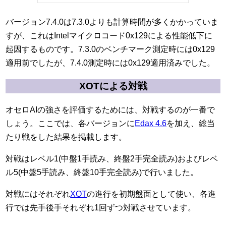
バージョン7.4.0は7.3.0よりも計算時間が多くかかっていま
すが、これはIntelマイクロコード0x129による性能低下に
起因するものです。7.3.0のベンチマーク測定時には0x129
適用前でしたが、7.4.0測定時には0x129適用済みでした。
XOTによる対戦
オセロAIの強さを評価するためには、対戦するのが一番で
しょう。ここでは、各バージョンに
Edax 4.6
を加え、総当
たり戦をした結果を掲載します。
対戦はレベル1(中盤1手読み、終盤2手完全読み)およびレベ
ル5(中盤5手読み、終盤10手完全読み)で行いました。
対戦にはそれぞれ
XOT
の進行を初期盤面として使い、各進
行では先手後手それぞれ1回ずつ対戦させています。