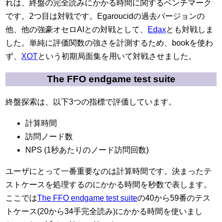
れは、終盤の完全読みにかかる時間に関するベンチマーク
です。2つ目は対戦です。Egaroucidの過去バージョンの
他、他の強豪オセロAIとの対戦として、
Edax
とも対戦しま
した。単純に評価関数の強さを計測するため、bookを使わ
ず、
XOT
という初期局面集を用いて対戦させました。
The FFO endgame test suite
終盤探索は、以下3つの指標で評価しています。
計算時間
訪問ノード数
NPS (1秒あたりのノード訪問回数)
ユーザにとって一番重要なのは計算時間です。決まったテ
ストケースを処理するのにかかる時間を秒数で表します。
ここでは
The FFO endgame test suite
の40から59番のテス
トケース(20から34手完全読み)にかかる時間を使いまし