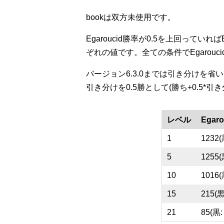
bookは双方未使用です。
Egaroucid勝率が0.5を上回っていれ
ぞれの値です。全ての条件でEgarouc
バージョン6.3.0までは引き分けを省
引き分けを0.5勝として(勝ち+0.5*引
レベル
Egar
1
1232(
5
1255(
10
1016(
15
215(黒
21
85(黒: 