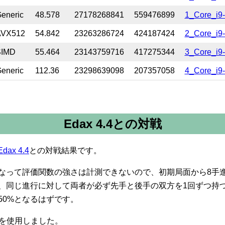
eneric
48.578
27178268841
559476899
1_Core_i9-
AVX512
54.842
23263286724
424187424
2_Core_i9
SIMD
55.464
23143759716
417275344
3_Core_i9
eneric
112.36
23298639098
207357058
4_Core_i9-
Edax 4.4との対戦
Edax 4.4
との対戦結果です。
なって評価関数の強さは計測できないので、初期局面から8手
、同じ進行に対して両者が必ず先手と後手の双方を1回ずつ持
50%となるはずです。
を使用しました。