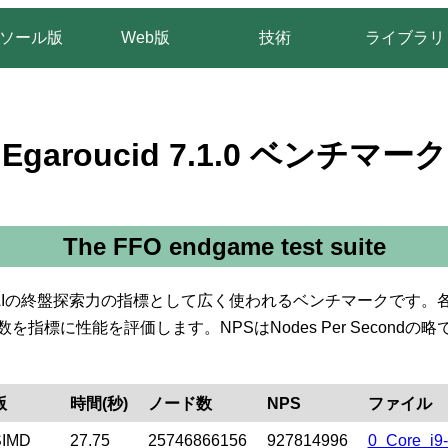
ソール版
Web版
技術
ライブラリ
Egaroucid 7.1.0 ベンチマーク
The FFO endgame test suite
AIの終盤探索力の指標として広く使われるベンチマークです。
指標に性能を評価します。NPSはNodes Per Second
版
時間(秒)
ノード数
NPS
ファイル
SIMD
27.75
25746866156
927814996
0_Core_i9