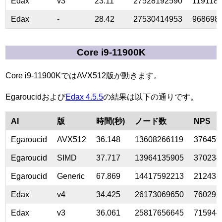
Edax
v3
23.11
27528192590
119118
Edax
-
28.42
27530414953
968698
Core i9-11900K
Core i9-11900KではAVX512版が動きます。
Egaroucidおよび
Edax 4.5.5
の結果は以下の通りです。
AI
版
時間(秒)
ノード数
NPS
Egaroucid
AVX512
36.148
13608266119
376459
Egaroucid
SIMD
37.717
13964135905
370234
Egaroucid
Generic
67.869
14417592213
212432
Edax
v4
34.425
26173069650
760292
Edax
v3
36.061
25817656645
715944