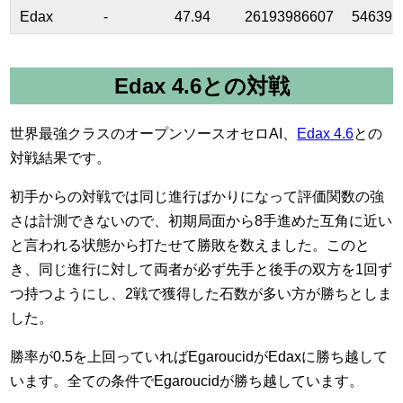
Edax
-
47.94
26193986607
546391
Edax 4.6との対戦
世界最強クラスのオープンソースオセロAI、
Edax 4.6
との
対戦結果です。
初手からの対戦では同じ進行ばかりになって評価関数の強
さは計測できないので、初期局面から8手進めた互角に近い
と言われる状態から打たせて勝敗を数えました。このと
き、同じ進行に対して両者が必ず先手と後手の双方を1回ず
つ持つようにし、2戦で獲得した石数が多い方が勝ちとしま
した。
勝率が0.5を上回っていればEgaroucidがEdaxに勝ち越して
います。全ての条件でEgaroucidが勝ち越しています。